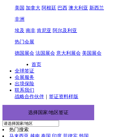
美国
加拿大
阿根廷
巴西
澳大利亚
新西兰
非洲
埃及
南非
肯尼亚
阿尔及利亚
热门会展
德国展会
法国展会
意大利展会
美国展会
首页
全球签证
会展服务
出境保险
联系我们
战略合作伙伴
｜
签证资料样版
选择国家/地区签证
热门搜索
马来西亚
越南
泰国
印度
菲律宾
韩国